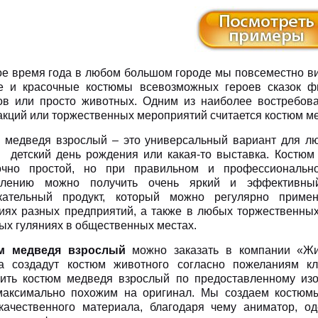
ое время года в любом большом городе мы повсеместно в
е и красочные костюмы всевозможных героев сказок фи
ов или просто животных. Одним из наиболее востребов
акций или торжественных мероприятий считается костюм м
 медведя взрослый – это универсальный вариант для лю
о детский день рождения или какая-то выставка. Костю
очно простой, но при правильном и профессиональн
овлению можно получить очень яркий и эффективн
кательный продукт, который можно регулярно приме
иях разных предприятий, а также в любых торжественны
ых гуляниях в общественных местах.
м медведя взрослый
можно заказать в компании «Жи
а создадут костюм животного согласно пожеланиям к
вить костюм медведя взрослый по предоставленному из
максимально похожим на оригинал. Мы создаем костюм
качественного материала, благодаря чему аниматор, од