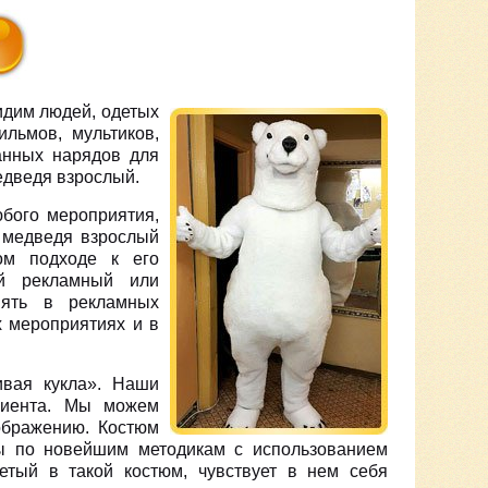
идим людей, одетых
льмов, мультиков,
анных нарядов для
едведя взрослый.
бого мероприятия,
м медведя взрослый
ом подходе к его
ый рекламный или
нять в рекламных
х мероприятиях и в
вая кукла». Наши
лиента. Мы можем
ображению. Костюм
ы по новейшим методикам с использованием
етый в такой костюм, чувствует в нем себя