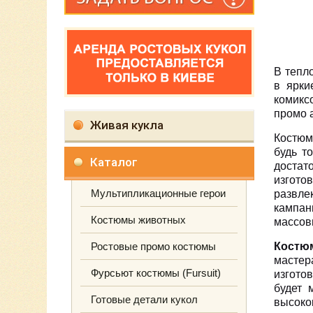
В тепл
в ярки
комикс
промо 
Живая кукла
Костюм
будь т
Каталог
достат
изгот
Мультипликационные герои
развле
кампан
Костюмы животных
массов
Ростовые промо костюмы
Костю
мастер
Фурсьют костюмы (Fursuit)
изгото
будет 
Готовые детали кукол
высоко