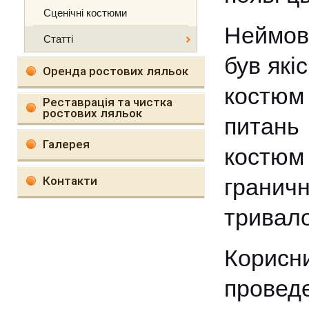
Сценічні костюми
Неймов
Статті
був які
Оренда ростових ляльок
костюм 
Реставрація та чистка
ростових ляльок
питань 
Галерея
костюм
Контакти
гранич
тривало
Корис
провед