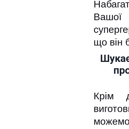
Набагат
Вашої 
суперге
що він 
Шукає
пр
Крім 
вигото
можемо