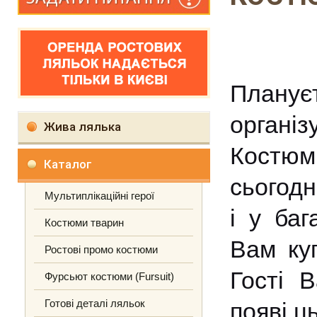
Плану
орган
Жива лялька
Костюм
Каталог
сьогодн
Мультиплікаційні герої
і у ба
Костюми тварин
Вам ку
Ростові промо костюми
Гості 
Фурсьют костюми (Fursuit)
Готові деталі ляльок
появі ц