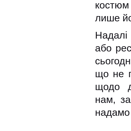
костюм 
лише й
Надалі 
або ре
сьогодн
що не п
щодо д
нам, з
надамо 