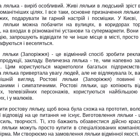
а лялька - виріб особливий. Живі ляльки в людський зріст
оманітніших цілях. І все таки, основне призначення ляльки
жих, подарувати їм гарний настрій і посмішки. У Києві, 
і ляльки можна побачити на вулицях, в коридорах тор
, на входах в різноманітні установи та супермаркети. Вон
ію, запрошують відвідати те чи інше місце в місті, прост
афуються і веселяться.
і ляльки (Запоріжжя) - це відмінний спосіб зробити рекла
продукції, закладу. Величезна лялька - те, чим напевно зац
і. Цим користуються маркетологи багатьох підприємст
а лялька привертала увагу людей, але не відлякувала їх, 
нішній вигляд. Ростові ляльки (Запоріжжя) повинні 
ваними і симпатичними. Ростові ляльки, що копіюють в
их, телевізійних персонажів, користуються найбільшою
х, і у малюків.
ити ростову ляльку, щоб вона була схожа на прототип, вол
 відповіді на це питання не існує. Виготовлення ляльки - 
зусиль, творчості. Ті, хто бажають обзавестися дійсно кр
і ляльки можуть просто купити в спеціалізованих компанія
рма. Ми створюємо на замовлення ляльки відмінної якості.