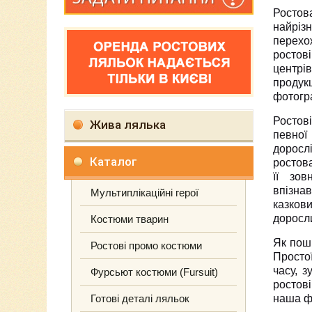
Ростов
найрізн
перехо
ростов
центрів
продукц
фотогр
Ростов
Жива лялька
певної 
доросл
Каталог
ростов
її зов
впізна
Мультиплікаційні герої
казков
доросли
Костюми тварин
Як пош
Ростові промо костюми
Простої
часу, 
Фурсьют костюми (Fursuit)
ростов
Готові деталі ляльок
наша фі