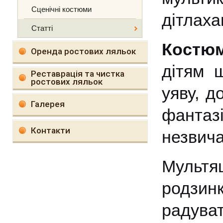
Сценічні костюми
дітлаха
Статті
Костюм
Оренда ростових ляльок
дітям 
Реставрація та чистка
ростових ляльок
уяву, д
Галерея
фантаз
Контакти
незвича
Мультя
родзинк
радуват