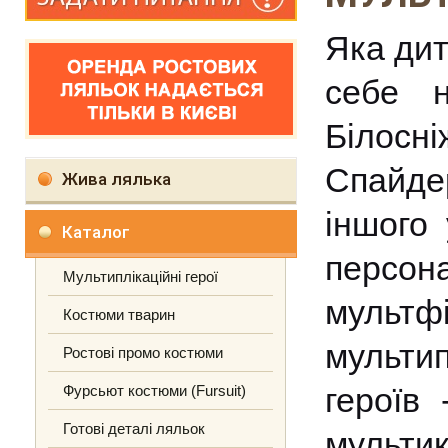
Яка дит
себе 
Білосн
Спайде
Жива лялька
іншого
Каталог
перс
Мультиплікаційні герої
мультф
Костюми тварин
мульти
Ростові промо костюми
героїв
Фурсьют костюми (Fursuit)
Готові деталі ляльок
мультик