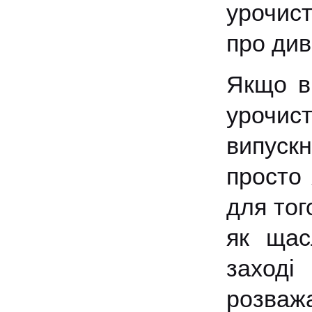
урочист
про див
Якщо ви
урочис
випускн
просто 
для тог
як щас
заході
розва